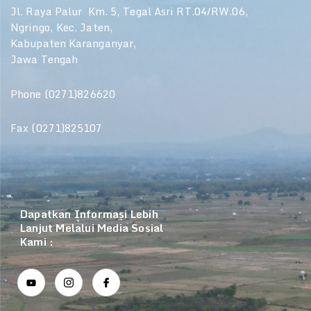
Jl. Raya Palur Km. 5, Tegal Asri RT.04/RW.06,
Ngringo, Kec. Jaten,
Kabupaten Karanganyar,
Jawa Tengah
Phone (0271)826620
Fax (0271)825107
Dapatkan Informasi Lebih
Lanjut Melalui Media Sosial
Kami :